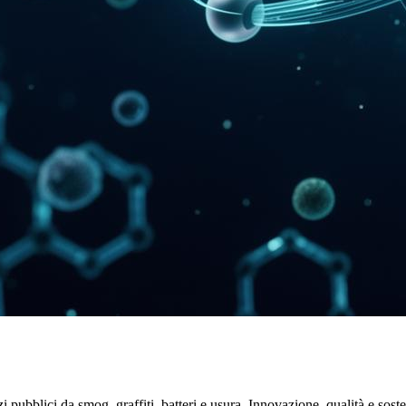
pubblici da smog, graffiti, batteri e usura. Innovazione, qualità e soste