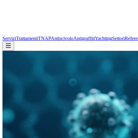
Servizi
Trattamenti
TNAP
Antiscivolo
Antigraffiti
Yachting
Settori
Refere