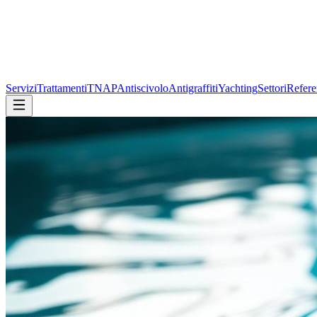
Servizi
Trattamenti
TNAP
Antiscivolo
Antigraffiti
Yachting
Settori
Refere